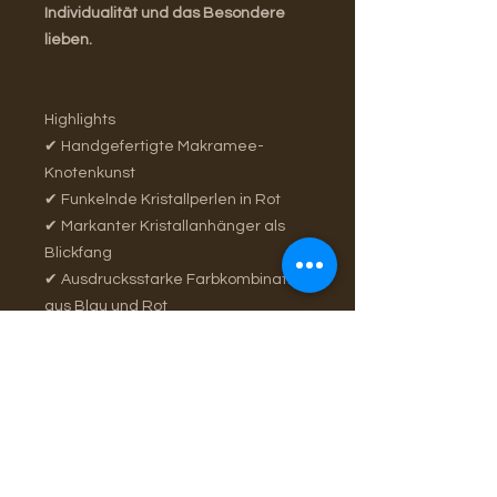
Individualität und das Besondere
lieben.
Highlights
✔ Handgefertigte Makramee-
Knotenkunst
✔ Funkelnde Kristallperlen in Rot
✔ Markanter Kristallanhänger als
Blickfang
✔ Ausdrucksstarke Farbkombination
aus Blau und Rot
✔ Leicht und angenehm zu tragen
✔ Jedes Schmuckstück ein
handgefertigtes Unikat
✔ Perfekt als Geschenk oder
persönliches Lieblingsstück
Die Bedeutung der Farben