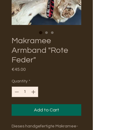
Makramee
Armband "Rote
Feder"
Price
€45.00
Quantity
*
Add to Cart
Dieses handgefertigte Makramee-