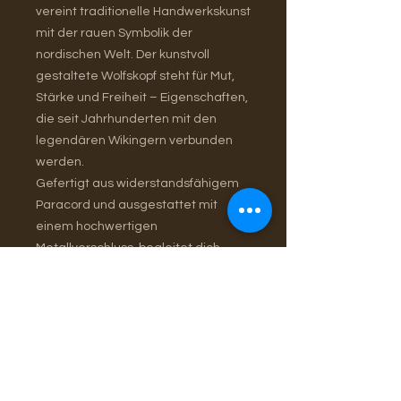
vereint traditionelle Handwerkskunst
mit der rauen Symbolik der
nordischen Welt. Der kunstvoll
gestaltete Wolfskopf steht für Mut,
Stärke und Freiheit – Eigenschaften,
die seit Jahrhunderten mit den
legendären Wikingern verbunden
werden.
Gefertigt aus widerstandsfähigem
Paracord und ausgestattet mit
einem hochwertigen
Metallverschluss, begleitet dich
dieses Armband zuverlässig durch
Alltag, Abenteuer und besondere
Momente.
Jeder Knoten wird von Hand
gefertigt. Jedes Armband ist ein
Unikat. Kein Massenprodukt –
sondern echte Handwerkskunst.